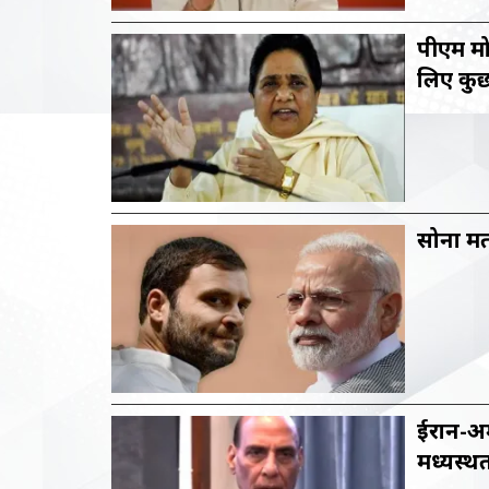
पीएम मो
लिए कुछ
सोना मत
ईरान-अम
मध्यस्थ