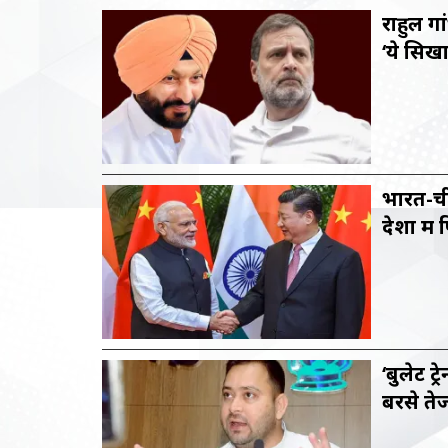
राहुल गा
‘ये सिख
भारत-ची
देशों में
‘बुलेट ट्
बरसे ते