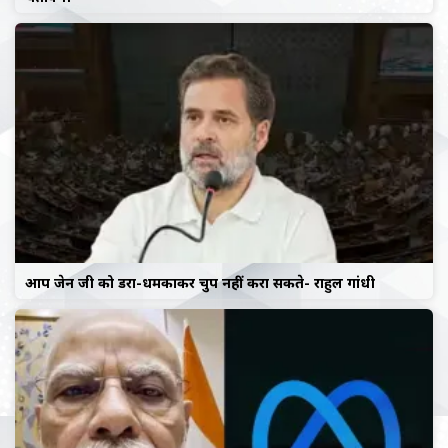
आप जेन जी को डरा-धमकाकर चुप नहीं करा सकते- राहुल गांधी