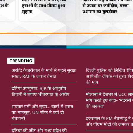
िश के
हवाओं के साथ मौसम हुआ
से ज्यादा घर जमींदोज, गरजा
सुहाना
प्रशासन का बुलडोजर
TRENDING
अरविंद केजरीवाल के मार्च से पहले सुरक्षा
दिल्ली पुलिस को लिखित शि
सख्त, RAF के जवान तैनात
अभिजीत दीपके को तुरंत गिर
की मांग
दतिया उपचुनाव: BJP के आशुतोष
तिवारी ने लगाए भीतरघात के आरोप
मौलाना ने देशभर में UCC ला
मांग करते हुए कहा- ‘मदरसों में 
की जरूरत’
भयंकर गर्मी और सूखा… खतरे में भारत
का मानसून, UN चीफ ने क्यों दी
चेतावनी
इजरायल के PM नेतन्याहू ने
और पीएम मोदी की जमकर त
दतिया की जीत और मध्य प्रदेश की