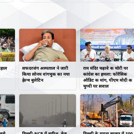
लहाल
सफदरजंग अस्पताल ने जारी
राम मंदिर चढ़ावे की चोरी पर
किया सोनम वांगचुक का नया
कांग्रेस का हमला: फोरेंसिक
हेल्थ बुलेटिन
ऑडिट की मांग, पीएम मोदी की
चुप्पी पर सवाल
सबसे
दिल्ली-NCR में बारिश, तेज
दिल्ली के यमुना बाजार में 300