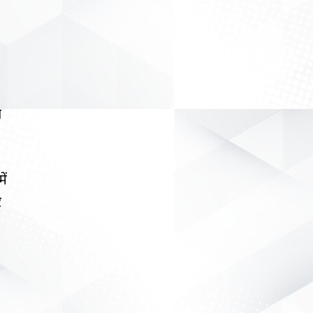
ा
ें
र