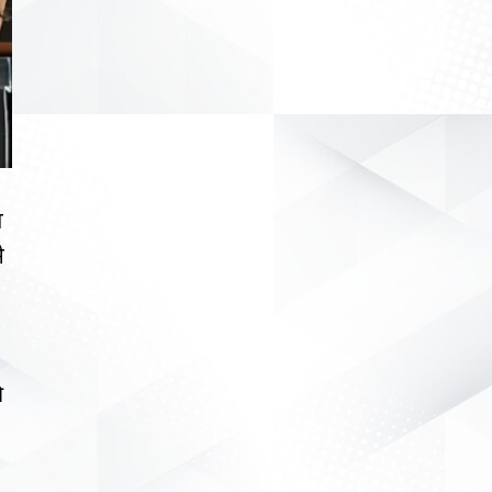
ग
े
ी