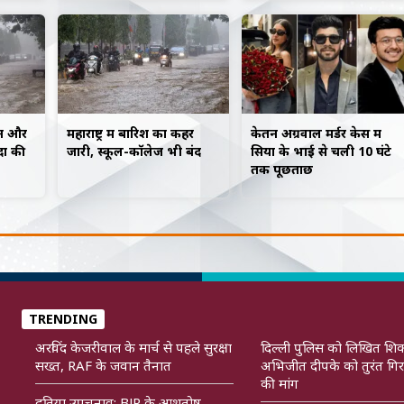
खलन और
महाराष्ट्र में बारिश का कहर
केतन अग्रवाल मर्डर केस में
ादा की
जारी, स्कूल-कॉलेज भी बंद
सिया के भाई से चली 10 घंटे
तक पूछताछ
TRENDING
अरविंद केजरीवाल के मार्च से पहले सुरक्षा
दिल्ली पुलिस को लिखित शि
सख्त, RAF के जवान तैनात
अभिजीत दीपके को तुरंत गिर
की मांग
दतिया उपचुनाव: BJP के आशुतोष