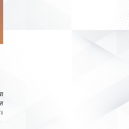
या
्त
ं।