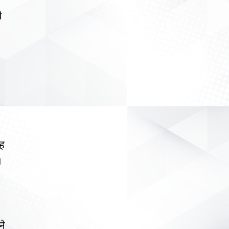
े
यह
।
ने