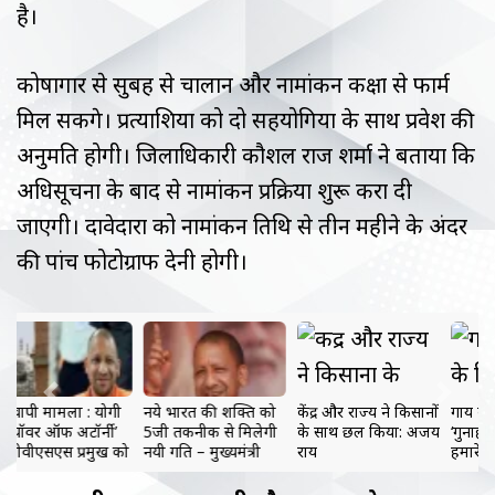
है।
कोषागार से सुबह से चालान और नामांकन कक्षों से फार्म
मिल सकेंगे। प्रत्याशियों को दो सहयोगियों के साथ प्रवेश की
अनुमति होगी। जिलाधिकारी कौशल राज शर्मा ने बताया कि
अधिसूचना के बाद से नामांकन प्रक्रिया शुरू करा दी
जाएगी। दावेदारों को नामांकन तिथि से तीन महीने के अंदर
की पांच फोटोग्राफ देनी होगी।
Previous
Next
केंद्र और राज्य ने किसानों
गाय कुछ लोगों के लिए
पीएम मोदी ने कहा-
के साथ छल किया: अजय
‘गुनाह’ हो सकती है,
विपक्ष के ‘सिलेबस’ में
राय
हमारे लिए तो माता है,
सिर्फ माफियावाद और
पूजनीय है: पीएम मोदी
परिवारवाद