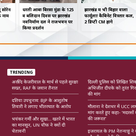
ू सोरेन
धरती आबा बिरसा मुंडा के 125
झारखंड में भी बिहार वाला
े नाम
वें बलिदान दिवस पर झारखंड
फार्मूला! कैबिनेट विस्तार कल,
नवनिर्माण दल ने राजभवन पर
2 डिप्टी CM होंगे
किया प्रदर्शन
TRENDING
अरविंद केजरीवाल के मार्च से पहले सुरक्षा
दिल्ली पुलिस को लिखित शि
सख्त, RAF के जवान तैनात
अभिजीत दीपके को तुरंत गिर
की मांग
दतिया उपचुनाव: BJP के आशुतोष
तिवारी ने लगाए भीतरघात के आरोप
मौलाना ने देशभर में UCC ला
मांग करते हुए कहा- ‘मदरसों में 
की जरूरत’
भयंकर गर्मी और सूखा… खतरे में भारत
का मानसून, UN चीफ ने क्यों दी
चेतावनी
इजरायल के PM नेतन्याहू ने