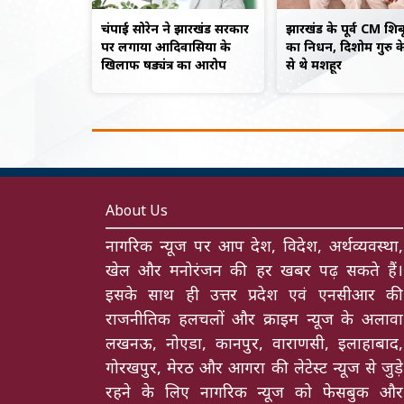
चंपाई सोरेन ने झारखंड सरकार
झारखंड के पूर्व CM शिब
पर लगाया आदिवासियों के
का निधन, दिशोम गुरु क
खिलाफ षड्यंत्र का आरोप
से थे मशहूर
About Us
नागरिक न्यूज पर आप देश, विदेश, अर्थव्यवस्था,
खेल और मनोरंजन की हर खबर पढ़ सकते हैं।
इसके साथ ही उत्तर प्रदेश एवं एनसीआर की
राजनीतिक हलचलों और क्राइम न्यूज के अलावा
लखनऊ, नोएडा, कानपुर, वाराणसी, इलाहाबाद,
गोरखपुर, मेरठ और आगरा की लेटेस्ट न्यूज से जुड़े
रहने के लिए नागरिक न्यूज को फेसबुक और