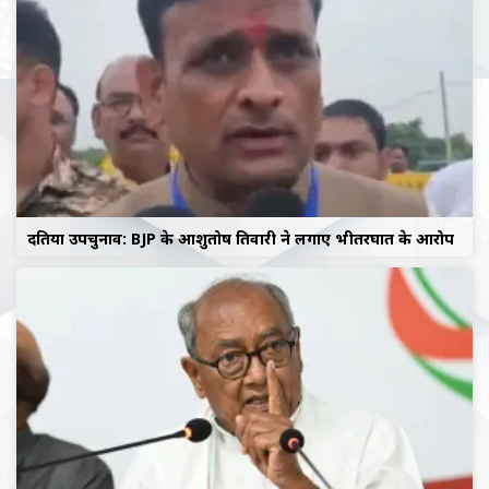
दतिया उपचुनाव: BJP के आशुतोष तिवारी ने लगाए भीतरघात के आरोप