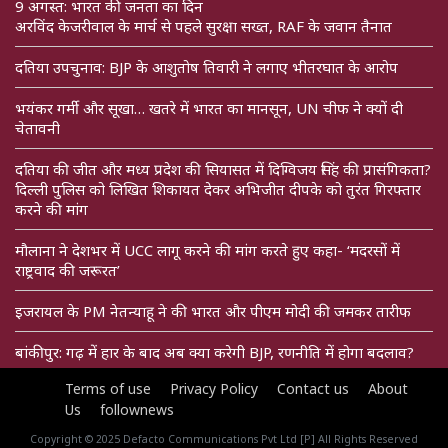
9 अगस्त: भारत की जनता का दिन
अरविंद केजरीवाल के मार्च से पहले सुरक्षा सख्त, RAF के जवान तैनात
दतिया उपचुनाव: BJP के आशुतोष तिवारी ने लगाए भीतरघात के आरोप
भयंकर गर्मी और सूखा… खतरे में भारत का मानसून, UN चीफ ने क्यों दी
चेतावनी
दतिया की जीत और मध्य प्रदेश की सियासत में दिग्विजय सिंह की प्रासंगिकता?
दिल्ली पुलिस को लिखित शिकायत देकर अभिजीत दीपके को तुरंत गिरफ्तार
करने की मांग
मौलाना ने देशभर में UCC लागू करने की मांग करते हुए कहा- ‘मदरसों में
राष्ट्रवाद की जरूरत’
इजरायल के PM नेतन्याहू ने की भारत और पीएम मोदी की जमकर तारीफ
बांकीपुर: गढ़ में हार के बाद अब क्या करेगी BJP, रणनीति में होगा बदलाव?
Terms of use
Privacy Policy
Contact us
About
Us
follownews
Copyright © 2025 Defacto Communications Pvt Ltd [P] All Rights Reserved