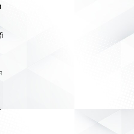
ी
ीं
त
त