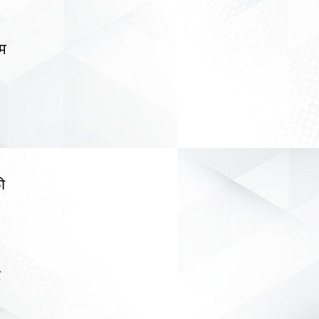
िम
ी
ट