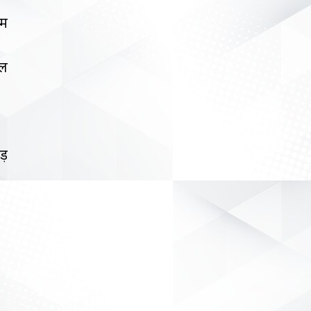
िम
दल
ाड़