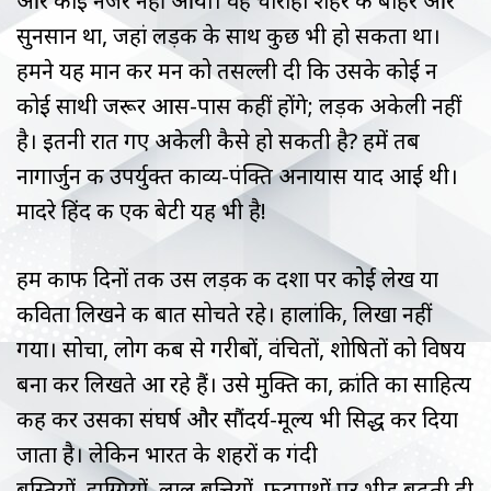
और कोई नजर नहीं आया। वह चौराहा शहर के बाहर और
सुनसान था, जहां लड़की के साथ कुछ भी हो सकता था।
हमने यह मान कर मन को तसल्ली दी कि उसके कोई न
कोई साथी जरूर आस-पास कहीं होंगे; लड़की अकेली नहीं
है। इतनी रात गए अकेली कैसे हो सकती है? हमें तब
नागार्जुन की उपर्युक्त काव्य-पंक्ति अनायास याद आई थी।
मादरे हिंद की एक बेटी यह भी है!
हम काफी दिनों तक उस लड़की की दशा पर कोई लेख या
कविता लिखने की बात सोचते रहे। हालांकि, लिखा नहीं
गया। सोचा, लोग कब से गरीबों, वंचितों, शोषितों को विषय
बना कर लिखते आ रहे हैं। उसे मुक्ति का, क्रांति का साहित्य
कह कर उसका संघर्ष और सौंदर्य-मूल्य भी सिद्ध कर दिया
जाता है। लेकिन भारत के शहरों की गंदी
बस्तियों, झुग्गियों, लाल बत्तियों, फुटपाथों पर भीड़ बढ़ती ही