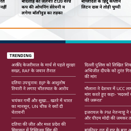
ारत
बादशाह का जलवा! टी20 वर्ल्ड
बांग्लादेश के हिंदूू कप्तान
नहीं
कप की ओपनिंग सेरेमनी में
लिटन दास ने तोड़ी चुप्पी
लगेगा बॉलीवुड का तड़का
TRENDING
अरविंद केजरीवाल के मार्च से पहले सुरक्षा
दिल्ली पुलिस को लिखित शि
सख्त, RAF के जवान तैनात
अभिजीत दीपके को तुरंत गिर
की मांग
दतिया उपचुनाव: BJP के आशुतोष
तिवारी ने लगाए भीतरघात के आरोप
मौलाना ने देशभर में UCC ला
मांग करते हुए कहा- ‘मदरसों में 
की जरूरत’
भयंकर गर्मी और सूखा… खतरे में भारत
का मानसून, UN चीफ ने क्यों दी
चेतावनी
इजरायल के PM नेतन्याहू ने
और पीएम मोदी की जमकर त
दतिया की जीत और मध्य प्रदेश की
सियासत में दिग्विजय सिंह की
बांकीपुर: गढ़ में हार के बाद 