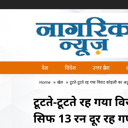
नागरिक न्यूज | Naagrik News
Naagrik News नागरिक न्यूज पर आप देश, वि
देश
विदेश
उत्तर प्रदेश
»
»
Home
खेल
टूटते-टूटते रह गया विराट कोहली का अटू
टूटते-टूटते रह गया व
सिर्फ 13 रन दूर रह 