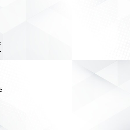
क
े
25