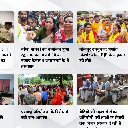
: STF
वीणा मानवी का नामांकन हुआ
बांकीपुर उपचुनाव: प्रशांत
र डालने
रद्द, नामांकन पत्र में 10 की
किशोर बोले- BJP के अहंकार
 का
बजाए केवल 9 प्रस्तावकों के थे
को तोड़ें
हस्ताक्षर
परमाणु परियोजना के विरोध में
बेटियों को स्कूल से लेकर
लि
उठी जन-आवाज
प्रतियोगी परीक्षाओं की तैयारी
तक बिहार सरकार दे रही है