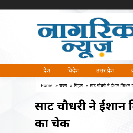
नागरिक न्यूज | Naagrik News
Naagrik News नागरिक न्यूज पर आप देश, वि
देश
विदेश
उत्तर प्रदेश
»
»
»
Home
राज्य
बिहार
सम्राट चौधरी ने ईशान किशन
सम्राट चौधरी ने ईशा
का चेक