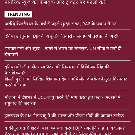
नागरिक न्यूज को फेसबुक और ट्विटर पर फॉलो करें।
TRENDING
अरविंद केजरीवाल के मार्च से पहले सुरक्षा सख्त, RAF के जवान तैनात
दतिया उपचुनाव: BJP के आशुतोष तिवारी ने लगाए भीतरघात के आरोप
भयंकर गर्मी और सूखा… खतरे में भारत का मानसून, UN चीफ ने क्यों दी
चेतावनी
दतिया की जीत और मध्य प्रदेश की सियासत में दिग्विजय सिंह की
प्रासंगिकता?
दिल्ली पुलिस को लिखित शिकायत देकर अभिजीत दीपके को तुरंत गिरफ्तार
करने की मांग
मौलाना ने देशभर में UCC लागू करने की मांग करते हुए कहा- ‘मदरसों में
राष्ट्रवाद की जरूरत’
इजरायल के PM नेतन्याहू ने की भारत और पीएम मोदी की जमकर तारीफ
बांकीपुर: गढ़ में हार के बाद अब क्या करेगी BJP, रणनीति में होगा बदलाव?
मेरठ में कांवड़ियों का हंगामा, सादी वर्दी में 2 पुलिसकर्मियों को पीटा