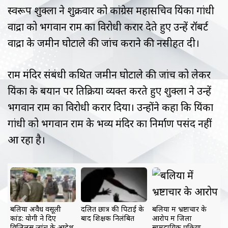
स्वरूप शुक्ला ने शुक्रवार को कांग्रेस महासचिव प्रियंका गांधी
वाद्रा को भगवान राम का विरोधी करार देते हुए उन्हें रॉबर्ट
वाद्रा के जमीन घोटाले की जांच कराने की नसीहत दी।
राम मंदिर संबंधी कथित जमीन घोटाले की जांच को लेकर
प्रियंका के बयान पर प्रतिक्रिया व्यक्त करते हुए शुक्ला ने उन्हें
भगवान राम का विरोधी करार दिया। उन्होंने कहा कि प्रियंका
गांधी को भगवान राम के भव्य मंदिर का निर्माण पसंद नहीं
आ रहा है।
Previous
Next
युवती ने युवक पर शादी
ए. नारायण स्वामी ने
अपनी हार सुनिश्चित
का झांसा देकर बलात्कार
स्वर्ण मंदिर में बेअदबी
देखकर अखिलेश यादव
करने का आरोप लगाया
की घटना को दुर्भाग्यपूर्ण
फोन टेप का आरोप लगा