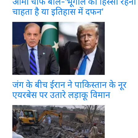
आर्मी चीफ बोले-‘भूगोल का हिस्सा रहना
चाहता है या इतिहास में दफन’
जंग के बीच ईरान ने पाकिस्तान के नूर
एयरबेस पर उतारे लड़ाकू विमान