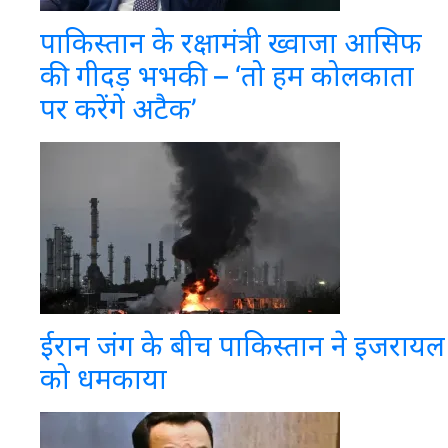
पाकिस्तान के रक्षामंत्री ख्वाजा आसिफ
की गीदड़ भभकी – ‘तो हम कोलकाता
पर करेंगे अटैक’
ईरान जंग के बीच पाकिस्तान ने इजरायल
को धमकाया