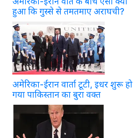
अमेरिका-ईरान वार्त के बीच ऐसा क्या
हुआ कि गुस्से से तमतमाए अराघची?
अमेरिका-ईरान वार्ता टूटी, इधर शुरू हो
गया पाकिस्तान का बुरा वक्त