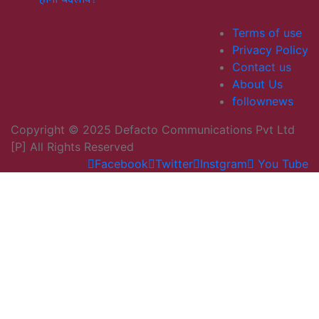
Terms of use
Privacy Policy
Contact us
About Us
follownews
Copyright © 2025 Defacto Communications Pvt Ltd
[P] All Rights Reserved
Facebook
Twitter
Instgram
You Tube